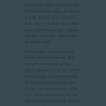
gravida orci vitae, sollicitudin mi.
Vivamus ultrices vulputate arcu ac
gravida. Nullam vitae molestie
dolor. Etiam sit amet felis viverra
justo imperdiet suscipit. Aliquam
nec sem vulputate, sagittis felis
id, semper nibh.
Porro deleniti apeirian mea at,
nostro referrentur an mei. Wisi
alienum ullamcorper ea duo,
aperiri apeirian vel ad. Sit eu facer
soluta fuisset. Ius magna mazim
id. In putant consulatu pri, per
persius quaeque perpetua an.Ne
fugit essent persequeris sed. Qui
dico dicam sadipscing no. Nullam