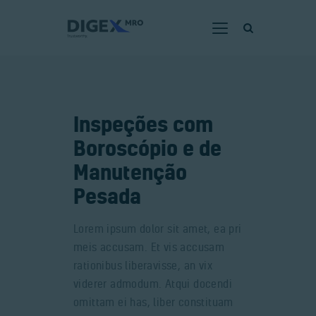
HOME
Inspeções com
SOBRE NÓS
Boroscópio e de
SERVIÇOS
Manutenção
CERTIFICADOS
Pesada
CAPACIDADES
NOTÍCIAS
Lorem ipsum dolor sit amet, ea pri
meis accusam. Et vis accusam
JUNTE-SE
rationibus liberavisse, an vix
DENÚNCIA
viderer admodum. Atqui docendi
omittam ei has, liber constituam