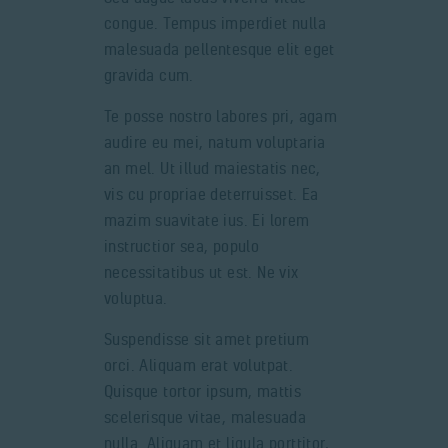
congue. Tempus imperdiet nulla
malesuada pellentesque elit eget
gravida cum.
Te posse nostro labores pri, agam
audire eu mei, natum voluptaria
an mel. Ut illud maiestatis nec,
vis cu propriae deterruisset. Ea
mazim suavitate ius. Ei lorem
instructior sea, populo
necessitatibus ut est. Ne vix
voluptua.
Suspendisse sit amet pretium
orci. Aliquam erat volutpat.
Quisque tortor ipsum, mattis
scelerisque vitae, malesuada
nulla. Aliquam et ligula porttitor,