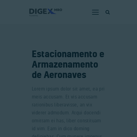
HOME
Estacionamento e
SOBRE NÓS
Armazenamento
SERVIÇOS
de Aeronaves
CERTIFICADOS
CAPACIDADES
Lorem ipsum dolor sit amet, ea pri
meis accusam. Et vis accusam
NOTÍCIAS
rationibus liberavisse, an vix
JUNTE-SE
viderer admodum. Atqui docendi
DENÚNCIA
omittam ei has, liber constituam
id vim. Eam in dico doming
definiebas. Cum munere impetus