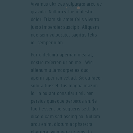
Vivamus ultrices vulputate arcu ac
gravida. Nullam vitae molestie
dolor. Etiam sit amet felis viverra
justo imperdiet suscipit. Aliquam
nec sem vulputate, sagittis felis
id, semper nibh.
Porro deleniti apeirian mea at,
nostro referrentur an mei. Wisi
alienum ullamcorper ea duo,
aperiri apeirian vel ad. Sit eu facer
soluta fuisset. Ius magna mazim
id. In putant consulatu pri, per
persius quaeque perpetua an.Ne
fugit essent persequeris sed. Qui
dico dicam sadipscing no. Nullam
arcu enim, dictum at pharetra
pharetra, vulputate ut eros. In